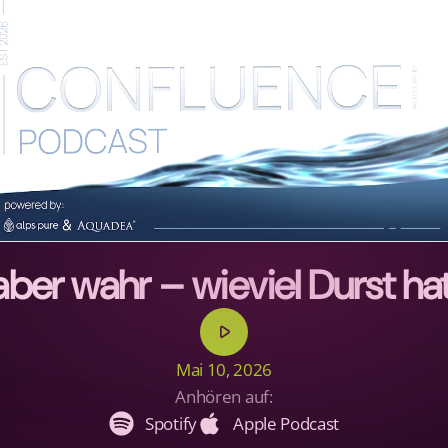
aber wahr – wieviel Durst ha
play_arrow
Mai 10, 2026
Anhören auf:
Spotify
Apple Podcast