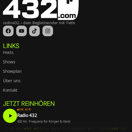
radio432 – dein Begleitsender mit Tiefe
LINKS
Hosts
Shows
Showplan
Über uns
Kontakt
JETZT REINHÖREN
ON AIR
Radio 432
play_arrow
432 Hz · Frequenz für Körper & Geist
RADIO 432
432 HZ
DEIN BEGLEITSENDER MIT TIEFE
LIVE 24/7